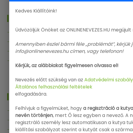
Kedves Kiállítóink!
MENÜ
Üdvözöljük Önöket az ONLINENEVEZES.HU megújult
Főoldal
Kiállítások
Amennyiben észlel bármi féle „problémát”, kérjük j
info@onlinenevezes.hu címen, vagy telefonon!
Segítség
Kapcsolat
Kérjük, az alábbiakat figyelmesen olvassa el!
Vissza az Onlinenevezes.hu-ra
Nevezés előtt szükség van az
Adatvédelmi szabály
Általános felhasználási feltételek
elfogadására.
INFO
Felhívjuk a figyelmüket, hogy
a regisztráció a kuty
Bejelentkezés
nevén történjen
, mert Ő lesz egyben a nevező. A 
Regisztráció
regisztráló személy lesz automatikusan a kutya tu
kiállítási szabályzat szerint a kutyát csak a szárm
Adatvédelmi politika