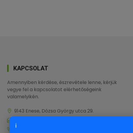
KAPCSOLAT
Amennyiben kérdése, észrevétele lenne, kérjük
vegye fel a kapcsolatot elérhetőségeink
valamelyikén.
9143 Enese, Dózsa György utca 29.
info@onlinenevezes.hu
ℹ
+36 20 573 5726