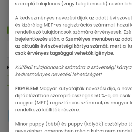
szereplő tulajdonos (vagy tulajdonosok) nevén leh
Felhasználási feltételek
A kedvezményes nevezési díjak az adott évi szövet
és kizárólag MET-es regisztrációs számmal, hazai
HÍRLEVÉL
rendelkező tulajdonosok számára érvényesek. Ezé
bejelentkezés után, a Személyes menüben az adat
az aktuális évi szövetségi kártya számát, mert a
FELIRATKOZÁS
csak érvényes tagsággal vehetők igénybe.
Külföldi tulajdonosok számára a szövetségi kártya
KÖVESSEN MINKET
kedvezményes nevezési lehetőséget!
FIGYELEM!
Magyar kutyafajták nevezési díja, a nev
díjtáblázatban szereplő összegek 50 %-a, de csak 
magyar (MET) regisztárciós számmal, és magyar 
rendelkező kiállítók részére.
Minor puppy (bébi) és puppy (kölyök) osztályba t
nevezéshez, amennyiben még a kutya nem rendel