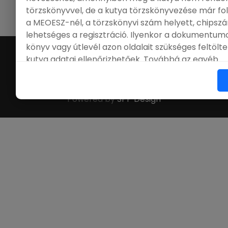
|
Ügyfélszolgálat
|
GY.Í.K.
|
FCI
|
MEOESZ
törzskönyvvel, de a kutya törzskönyvezése már f
a MEOESZ-nél, a törzskönyvi szám helyett, chips
lehetséges a regisztráció. Ilyenkor a dokumentumo
könyv vagy útlevél azon oldalait szükséges feltölt
©
Online Nevezés
. All Rights Reserved.
kutya adatai ellenőrizhetőek. Továbbá az egyéb
dokumentumokhoz a tulajdonos változás átvezeté
szükséges feltölteni.
Powered by
SPP Design
A katalógusban azok az adatok jelennek meg, amik
nevezési felületen kitöltésre kerülek, ezért azok h
nem vállalunk felelősséget.
Köszönettel:
Onlinenevezes.hu Team