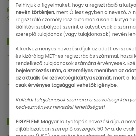
Felhívjuk a figyelmüket, hogy
a regisztráció a kuty
info@onlinenevezes.hu
nevén történjen
, mert Ő lesz egyben a nevező. A 
+36 20 573 5726
regisztráló személy lesz automatikusan a kutya tu
kiállítási szabályzat szerint a kutyát csak a szárm
szereplő tulajdonos (vagy tulajdonosok) nevén leh
MENÜ
A kedvezményes nevezési díjak az adott évi szövet
Főoldal
és kizárólag MET-es regisztrációs számmal, hazai
rendelkező tulajdonosok számára érvényesek. Ezé
Kiállítások
bejelentkezés után, a Személyes menüben az adat
Segítség
az aktuális évi szövetségi kártya számát, mert a
Kapcsolat
csak érvényes tagsággal vehetők igénybe.
Vissza az Onlinenevezes.hu-ra
Külföldi tulajdonosok számára a szövetségi kártya
kedvezményes nevezési lehetőséget!
INFO
FIGYELEM!
Magyar kutyafajták nevezési díja, a nev
díjtáblázatban szereplő összegek 50 %-a, de csak 
Bejelentkezés