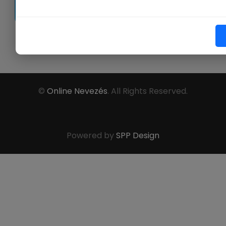
|
Ügyfélszolgálat
|
GY.Í.K.
|
FCI
|
MEOESZ
©
Online Nevezés
. All Rights Reserved.
Powered by
SPP Design