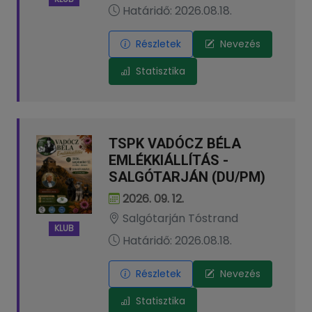
Határidő: 2026.08.18.
Részletek
Nevezés
Statisztika
TSPK VADÓCZ BÉLA
EMLÉKKIÁLLÍTÁS -
SALGÓTARJÁN (DU/PM)
2026. 09. 12.
Salgótarján Tóstrand
KLUB
Határidő: 2026.08.18.
Részletek
Nevezés
Statisztika