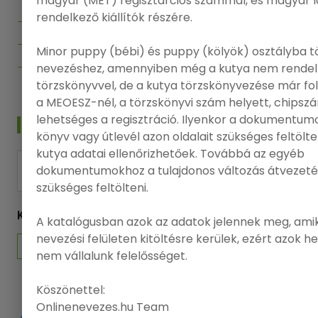
magyar (MET) regisztárciós számmal, és magyar 
rendelkező kiállítók részére.
Regisztráció
Adatvédelmi politika
Minor puppy (bébi) és puppy (kölyök) osztályba t
Felhasználási feltételek
nevezéshez, amennyiben még a kutya nem rendel
törzskönyvvel, de a kutya törzskönyvezése már f
a MEOESZ-nél, a törzskönyvi szám helyett, chips
lehetséges a regisztráció. Ilyenkor a dokumentumo
HÍRLEVÉL
könyv vagy útlevél azon oldalait szükséges feltölt
kutya adatai ellenőrizhetőek. Továbbá az egyéb
dokumentumokhoz a tulajdonos változás átvezeté
FELIRATKOZÁS
szükséges feltölteni.
KÖVESSEN MINKET
A katalógusban azok az adatok jelennek meg, amik
nevezési felületen kitöltésre kerülek, ezért azok h
nem vállalunk felelősséget.
Köszönettel:
Onlinenevezes.hu Team