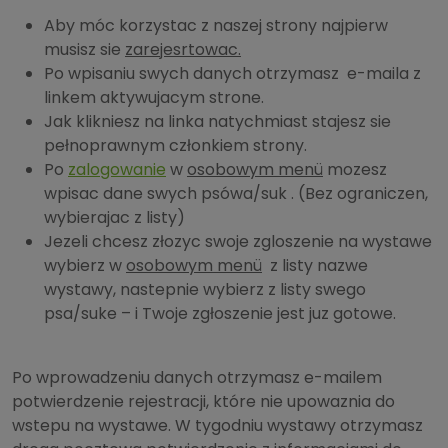
Aby móc korzystac z naszej strony najpierw
musisz sie
zarejesrtowac.
Po wpisaniu swych danych otrzymasz e-maila z
linkem aktywujacym strone.
Jak klikniesz na linka natychmiast stajesz sie
pełnoprawnym członkiem strony.
Po
zalogowanie
w
osobowym menü
mozesz
wpisac dane swych psówa/suk . (Bez ograniczen,
wybierajac z listy)
Jezeli chcesz złozyc swoje zgloszenie na wystawe
wybierz w
osobowym menü
z listy nazwe
wystawy, nastepnie wybierz z listy swego
psa/suke – i Twoje zgłoszenie jest juz gotowe.
Po wprowadzeniu danych otrzymasz e-mailem
potwierdzenie rejestracji, które nie upowaznia do
wstepu na wystawe. W tygodniu wystawy otrzymasz