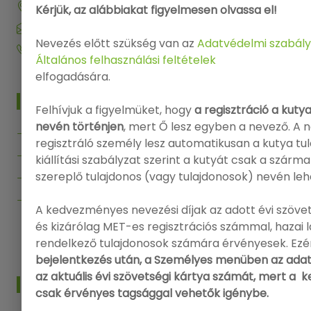
9143 Enese, Dózsa György utca 29.
Kérjük, az alábbiakat figyelmesen olvassa el!
info@onlinenevezes.hu
Nevezés előtt szükség van az
Adatvédelmi szabály
+36 20 573 5726
Általános felhasználási feltételek
elfogadására.
MENÜ
Felhívjuk a figyelmüket, hogy
a regisztráció a kuty
nevén történjen
, mert Ő lesz egyben a nevező. A 
Főoldal
regisztráló személy lesz automatikusan a kutya tu
Kiállítások
kiállítási szabályzat szerint a kutyát csak a szárm
szereplő tulajdonos (vagy tulajdonosok) nevén leh
Segítség
Kapcsolat
A kedvezményes nevezési díjak az adott évi szövet
és kizárólag MET-es regisztrációs számmal, hazai
Vissza az Onlinenevezes.hu-ra
rendelkező tulajdonosok számára érvényesek. Ezé
bejelentkezés után, a Személyes menüben az adat
az aktuális évi szövetségi kártya számát, mert a
INFO
csak érvényes tagsággal vehetők igénybe.