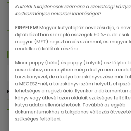
Bejelentkezés
Külföldi tulajdonosok számára a szövetségi kártya
Regisztráció
kedvezményes nevezési lehetőséget!
Adatvédelmi politika
FIGYELEM!
Magyar kutyafajták nevezési díja, a nev
Felhasználási feltételek
díjtáblázatban szereplő összegek 50 %-a, de csak 
magyar (MET) regisztárciós számmal, és magyar 
rendelkező kiállítók részére.
HÍRLEVÉL
Minor puppy (bébi) és puppy (kölyök) osztályba t
nevezéshez, amennyiben még a kutya nem rendel
FELIRATKOZÁS
törzskönyvvel, de a kutya törzskönyvezése már f
a MEOESZ-nél, a törzskönyvi szám helyett, chips
lehetséges a regisztráció. Ilyenkor a dokumentumo
KÖVESSEN MINKET
könyv vagy útlevél azon oldalait szükséges feltölt
kutya adatai ellenőrizhetőek. Továbbá az egyéb
dokumentumokhoz a tulajdonos változás átvezeté
szükséges feltölteni.