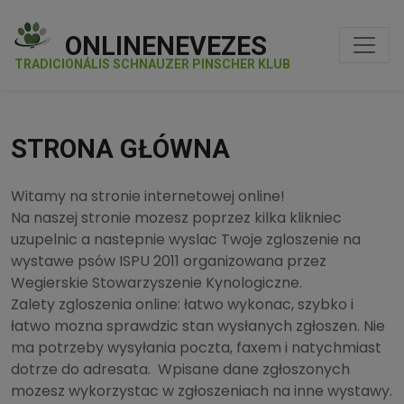
ONLINENEVEZES
TRADICIONÁLIS SCHNAUZER PINSCHER KLUB
STRONA GŁÓWNA
Witamy na stronie internetowej online!
Na naszej stronie mozesz poprzez kilka klikniec
uzupelnic a nastepnie wyslac Twoje zgloszenie na
wystawe psów ISPU 2011 organizowana przez
Wegierskie Stowarzyszenie Kynologiczne.
Zalety zgloszenia online: łatwo wykonac, szybko i
łatwo mozna sprawdzic stan wysłanych zgłoszen. Nie
ma potrzeby wysyłania poczta, faxem i natychmiast
dotrze do adresata. Wpisane dane zgłoszonych
mozesz wykorzystac w zgłoszeniach na inne wystawy.