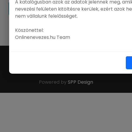
A katalógusban azok az adatok jelennek meg, amik
nevezési felületen kitöltésre kerülek, ezért azok h
nem vállalunk felelősséget.
|
Ügyfélszolgálat
|
GY.Í.K.
|
FCI
|
MEOESZ
Köszönettel:
Onlinenevezes.hu Team
©
Online Nevezés
. All Rights Reserved.
Powered by
SPP Design