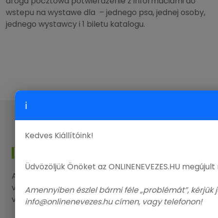
droga pocztowa potwierdzenie z informaciami do
wstepu na wystawe dla – jednego psa, jednej osoby,
jednego wystawcy i 1 biletu katalogu.
ℹ
Kedves Kiállítóink!
KAPCSOLAT
Üdvözöljük Önöket az ONLINENEVEZES.HU megújult
Amennyiben kérdése, észrevétele lenne, kérjük
vegye fel a kapcsolatot elérhetőségeink
Amennyiben észlel bármi féle „problémát”, kérjük j
valamelyikén.
info@onlinenevezes.hu címen, vagy telefonon!