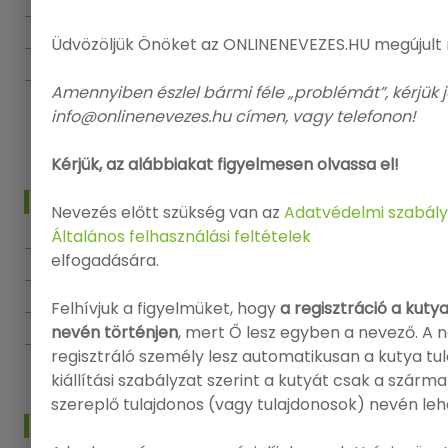
Kiállítások
Üdvözöljük Önöket az ONLINENEVEZES.HU megújult
Segítség
Kapcsolat
Amennyiben észlel bármi féle „problémát”, kérjük j
info@onlinenevezes.hu címen, vagy telefonon!
Vissza az Onlinenevezes.hu-ra
Kérjük, az alábbiakat figyelmesen olvassa el!
INFO
Nevezés előtt szükség van az
Adatvédelmi szabály
Általános felhasználási feltételek
Bejelentkezés
elfogadására.
Regisztráció
Felhívjuk a figyelmüket, hogy
a regisztráció a kuty
Adatvédelmi politika
nevén történjen
, mert Ő lesz egyben a nevező. A 
Felhasználási feltételek
regisztráló személy lesz automatikusan a kutya tu
kiállítási szabályzat szerint a kutyát csak a szárm
szereplő tulajdonos (vagy tulajdonosok) nevén leh
HÍRLEVÉL