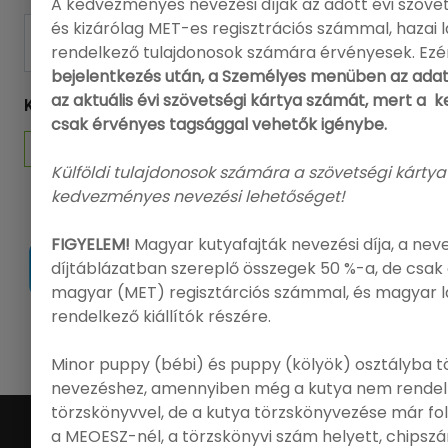
A kedvezményes nevezési díjak az adott évi szövet
és kizárólag MET-es regisztrációs számmal, hazai
FELIRATKOZÁS
rendelkező tulajdonosok számára érvényesek. Ezé
bejelentkezés után, a Személyes menüben az adat
az aktuális évi szövetségi kártya számát, mert a
KÖVESSEN MINKET
csak érvényes tagsággal vehetők igénybe.
Külföldi tulajdonosok számára a szövetségi kártya
kedvezményes nevezési lehetőséget!
FIGYELEM!
Magyar kutyafajták nevezési díja, a nev
díjtáblázatban szereplő összegek 50 %-a, de csak 
magyar (MET) regisztárciós számmal, és magyar 
rendelkező kiállítók részére.
|
Ügyfélszolgálat
|
GY.Í.K.
|
FCI
|
MEOESZ
Minor puppy (bébi) és puppy (kölyök) osztályba t
nevezéshez, amennyiben még a kutya nem rendel
törzskönyvvel, de a kutya törzskönyvezése már f
©
Online Nevezés
. All Rights Reserved.
a MEOESZ-nél, a törzskönyvi szám helyett, chips