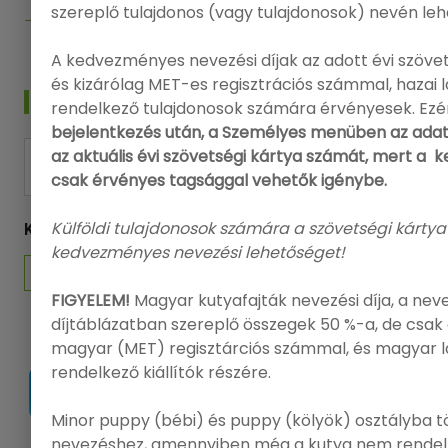
szereplő tulajdonos (vagy tulajdonosok) nevén leh
Felhasználási feltételek
A kedvezményes nevezési díjak az adott évi szövet
és kizárólag MET-es regisztrációs számmal, hazai
HÍRLEVÉL
rendelkező tulajdonosok számára érvényesek. Ezé
bejelentkezés után, a Személyes menüben az adat
az aktuális évi szövetségi kártya számát, mert a
FELIRATKOZÁS
csak érvényes tagsággal vehetők igénybe.
Külföldi tulajdonosok számára a szövetségi kártya
KÖVESSEN MINKET
kedvezményes nevezési lehetőséget!
FIGYELEM!
Magyar kutyafajták nevezési díja, a nev
díjtáblázatban szereplő összegek 50 %-a, de csak 
magyar (MET) regisztárciós számmal, és magyar 
rendelkező kiállítók részére.
Minor puppy (bébi) és puppy (kölyök) osztályba t
nevezéshez, amennyiben még a kutya nem rendel