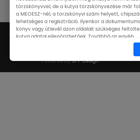
|
Ügyfélszolgálat
|
GY.Í.K.
|
FCI
|
MEOESZ
törzskönyvvel, de a kutya törzskönyvezése már f
a MEOESZ-nél, a törzskönyvi szám helyett, chips
lehetséges a regisztráció. Ilyenkor a dokumentumo
könyv vagy útlevél azon oldalait szükséges feltölt
©
Online Nevezés
. All Rights Reserved.
kutya adatai ellenőrizhetőek. Továbbá az egyéb
dokumentumokhoz a tulajdonos változás átvezeté
szükséges feltölteni.
Powered by
SPP Design
A katalógusban azok az adatok jelennek meg, amik
nevezési felületen kitöltésre kerülek, ezért azok h
nem vállalunk felelősséget.
Köszönettel:
Onlinenevezes.hu Team