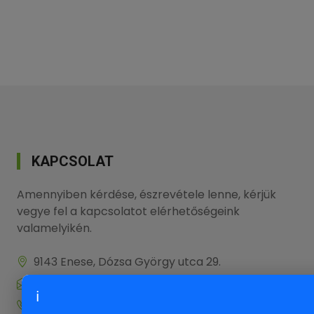
KAPCSOLAT
Amennyiben kérdése, észrevétele lenne, kérjük
vegye fel a kapcsolatot elérhetőségeink
valamelyikén.
9143 Enese, Dózsa György utca 29.
info@onlinenevezes.hu
ℹ
+36 20 573 5726