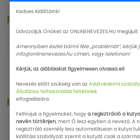
Kedves Kiállítóink!
MENÜ
Üdvözöljük Önöket az ONLINENEVEZES.HU megújult
Főoldal
Kiállítások
Amennyiben észlel bármi féle „problémát”, kérjük j
info@onlinenevezes.hu címen, vagy telefonon!
Segítség
Kapcsolat
Kérjük, az alábbiakat figyelmesen olvassa el!
Vissza az Onlinenevezes.hu-ra
Nevezés előtt szükség van az
Adatvédelmi szabály
Általános felhasználási feltételek
elfogadására.
INFO
Felhívjuk a figyelmüket, hogy
a regisztráció a kuty
Bejelentkezés
nevén történjen
, mert Ő lesz egyben a nevező. A 
Regisztráció
regisztráló személy lesz automatikusan a kutya tu
kiállítási szabályzat szerint a kutyát csak a szárm
Adatvédelmi politika